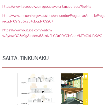
https://www.facebook.com/groups/voluntariadofadu/?fref=ts
http://www.encuentro.gov.ar/sitios/encuentro/Programas/detalleProg
rec_id=109195&capitulo_id=109207
https://www.youtube.com/watch?
v=AyfswBO3d9g&index=5&list=FLGOrO9YGKCpqMMTeQkUBKWQ
SALTA. TINKUNAKU